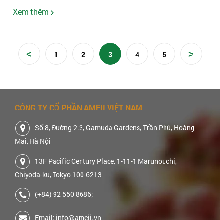
Xem thêm
<
>
1
2
3
4
5
CÔNG TY CỔ PHẦN AMEII VIỆT NAM
Số 8, Đường 2.3, Gamuda Gardens, Trần Phú, Hoàng
Mai, Hà Nội
13F Pacific Century Place, 1-11-1 Marunouchi,
Chiyoda-ku, Tokyo 100-6213
(+84) 92 550 8686;
Email: info@ameii.vn