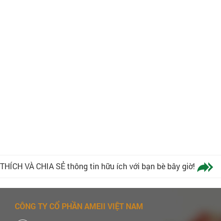
THÍCH VÀ CHIA SẺ thông tin hữu ích với bạn bè bây giờ!
CÔNG TY CỔ PHẦN AMEII VIỆT NAM