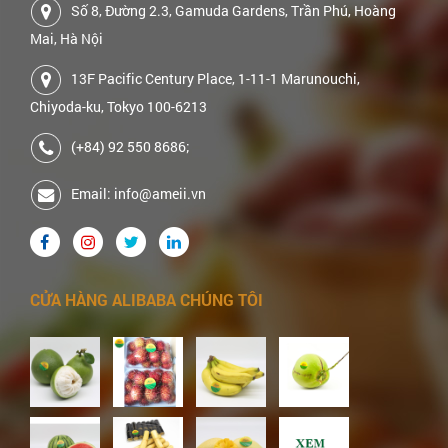
Số 8, Đường 2.3, Gamuda Gardens, Trần Phú, Hoàng
Mai, Hà Nội
13F Pacific Century Place, 1-11-1 Marunouchi,
Chiyoda-ku, Tokyo 100-6213
(+84) 92 550 8686;
Email: info@ameii.vn
CỬA HÀNG ALIBABA CHÚNG TÔI