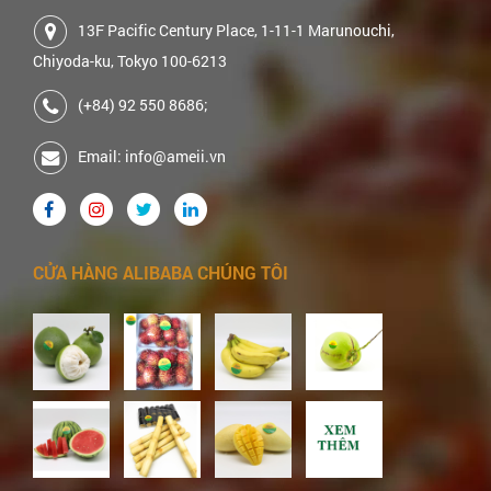
13F Pacific Century Place, 1-11-1 Marunouchi,
Chiyoda-ku, Tokyo 100-6213
(+84) 92 550 8686;
Email: info@ameii.vn
CỬA HÀNG ALIBABA CHÚNG TÔI