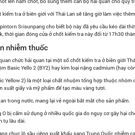
hốt lên năm chốt, bổ sung thêm cán bộ hải quan cho quy tr
kiểm tra ở biên giới với Thái Lan sẽ tăng giờ làm việc thê
intorn Srisunpang cho biết bộ này đã yêu cầu kéo dài thời
k, thời gian đóng cửa ở chốt kiểm tra này đổi từ 17h30 th
an nhiễm thuốc
quan chức hải quan tại một số chốt kiểm tra ở biên giới Th
m Basic Yello 2 (BY2) hay kim loại nặng cadmium (hay còn
ic Yellow 2) là một loại chất nhuộm tổng hợp thuộc nhóm
n xuất giấy và mỹ phẩm để tạo màu vàng tươi.
tan trong nước, mang lại vẻ ngoài bắt mắt cho sản phẩm.
g O bị cấm sử dụng ở nhiều quốc gia do nguy cơ gây hại ch
 tụ lâu dài.
hàng chục lô sầu riêng xuất khẩu sang Trung Quốc nhiễm c