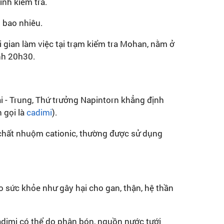
ình kiểm tra.
m bao nhiêu.
 gian làm việc tại trạm kiểm tra Mohan, nằm ở
ành 20h30.
ái - Trung, Thứ trưởng Napintorn khẳng định
 gọi là
cadimi
).
 chất nhuộm cationic, thường được sử dụng
o sức khỏe như gây hại cho gan, thận, hệ thần
adimi có thể do phân bón, nguồn nước tưới