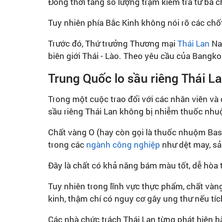
Đồng thời tăng số lượng trạm kiểm tra từ ba c
Tuy nhiên phía Bắc Kinh không nói rõ các chốt 
Trước đó, Thứ trưởng Thương mại
Thái Lan
Nap
biên giới Thái - Lào. Theo yêu cầu của Bangko
Trung Quốc lo sầu riêng Thái L
Trong một cuộc trao đổi với các nhân viên và 
sầu riêng Thái Lan không bị nhiễm thuốc nhuộ
Chất vàng O (hay còn gọi là thuốc nhuộm Bas
trong các
ngành công nghiệp
như dệt may, sả
Đây là chất có khả năng bám màu tốt, dễ hòa 
Tuy nhiên trong lĩnh vực thực phẩm, chất vàn
kinh, thậm chí có nguy cơ gây ung thư nếu tích
Các nhà chức trách Thái Lan từng phát hiện 