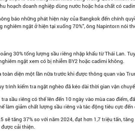
u thu hoạch doanh nghiệp dùng nước hoặc hóa chất có cadi
thông báo những phát hiện này của Bangkok đến chính quyề
ng nghiêm ngặt ở hiện tại xuống 70%”, ông Napintorn nói t
hoảng 30% tổng lượng sầu riêng nhập khẩu từ Thái Lan. Tuy 
 nghiêm ngặt xem có bị nhiễm BY2 hoặc cadimi không.
ra toàn diện một lần nữa trước khi được thông quan vào Tr
 trình kiểm tra ngặt nghèo đã kéo dài thời gian vận chuy
 tra sầu riêng có thể lên đến 10 ngày vào mùa cao điểm, đẩ
hể làm giảm chất lượng sầu riêng và tác động tiêu cực đến
 sẽ tăng 37% so với năm 2024, đạt hơn 1,7 triệu tấn, tăng
được cải thiện.