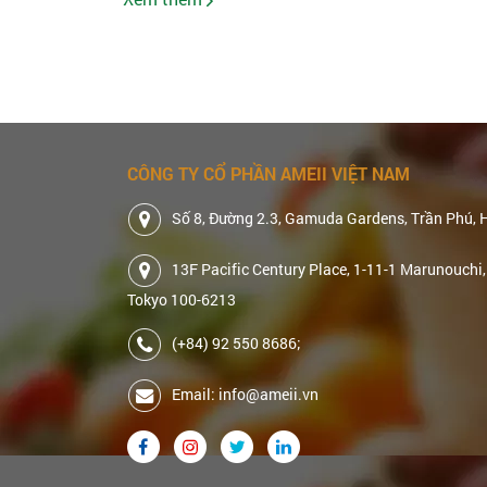
CÔNG TY CỔ PHẦN AMEII VIỆT NAM
Số 8, Đường 2.3, Gamuda Gardens, Trần Phú, 
13F Pacific Century Place, 1-11-1 Marunouchi,
Tokyo 100-6213
(+84) 92 550 8686;
Email: info@ameii.vn