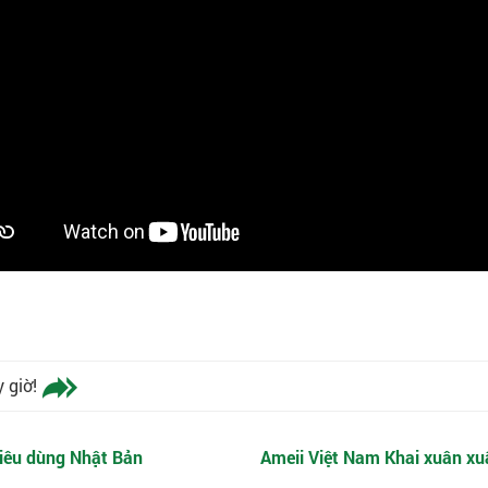
 giờ!
 tiêu dùng Nhật Bản
Ameii Việt Nam Khai xuân xu