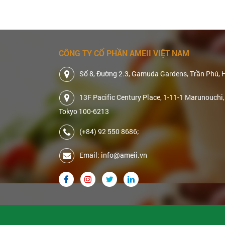
CÔNG TY CỔ PHẦN AMEII VIỆT NAM
Số 8, Đường 2.3, Gamuda Gardens, Trần Phú, 
13F Pacific Century Place, 1-11-1 Marunouchi,
Tokyo 100-6213
(+84) 92 550 8686;
Email: info@ameii.vn