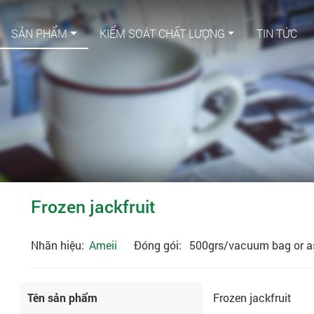
SẢN PHẨM
KIỂM SOÁT CHẤT LƯỢNG
TIN TỨC
Frozen jackfruit
Nhãn hiệu:
Ameii
Đóng gói:
500grs/vacuum bag or as
Tên sản phẩm
Frozen jackfruit